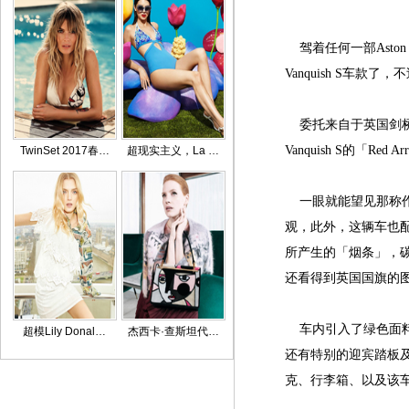
驾着任何一部Aston
Vanquish S车
委托来自于英国剑桥的经
Vanquish S的「
TwinSet 2017春…
超现实主义，La …
一眼就能望见那称作Ec
观，此外，这辆车也
所产生的「烟条」，碳
还看得到英国国旗的
车内引入了绿色面料
超模Lily Donal…
杰西卡·查斯坦代…
还有特别的迎宾踏板
克、行李箱、以及该