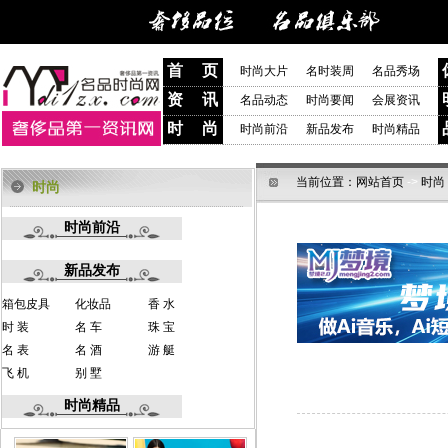
首 页
时尚大片
名时装周
名品秀场
资 讯
名品动态
时尚要闻
会展资讯
时 尚
时尚前沿
新品发布
时尚精品
当前位置：
网站首页
->
时尚
时尚
时尚前沿
新品发布
箱包皮具
化妆品
香 水
时 装
名 车
珠 宝
名 表
名 酒
游 艇
飞 机
别 墅
时尚精品