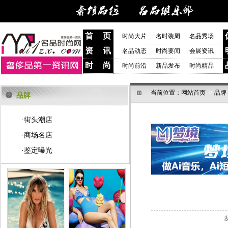
首 页
时尚大片
名时装周
名品秀场
资 讯
名品动态
时尚要闻
会展资讯
时 尚
时尚前沿
新品发布
时尚精品
当前位置：
网站首页
->
品牌
品牌
街头潮店
·
商场名店
·
鉴定曝光
·