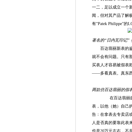
一二，足以成立一个
闻，但对其产品了解
有“Patek Phil
著名的“日内瓦印记”
百达翡丽新表的鉴伪
就不会有问题。只有
买表人才容易被假表
——多看真表。真东
两款仿百达翡丽的假
在百达翡丽的鉴伪
表，以他（她）自己
告：在拿表去专卖店
人是否真的要靠此表
也是20万元左右，不