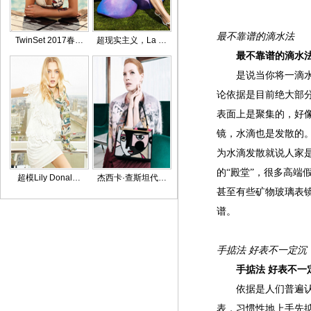
最不靠谱的滴水法
TwinSet 2017春…
超现实主义，La …
最不靠谱的滴水
是说当你将一滴水滴
论依据是目前绝大部
表面上是聚集的，好
镜，水滴也是发散的
为水滴发散就说人家是
的“殿堂”，很多高端
超模Lily Donal…
杰西卡·查斯坦代…
甚至有些矿物玻璃表
谱。
手掂法 好表不一定沉
手掂法 好表不一
依据是人们普遍认为
表，习惯性地上手先