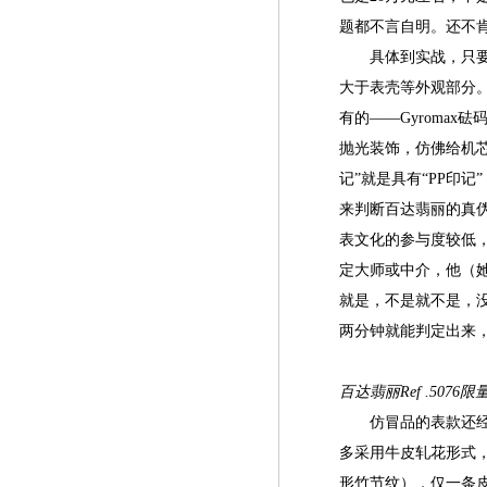
题都不言自明。还不
具体到实战，只要一
大于表壳等外观部分
有的——Gyroma
抛光装饰，仿佛给机
记”就是具有“PP印
来判断百达翡丽的真
表文化的参与度较低
定大师或中介，他（
就是，不是就不是，
两分钟就能判定出来，
百达翡丽Ref .50
仿冒品的表款还经常
多采用牛皮轧花形式
形竹节纹），仅一条皮