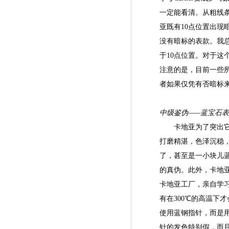
一定能看清。从粗线条
亚既有10点位置出现
没有暗标的表款。我
于10点位置。对于
注意的是，目前一些所
者如果仅凭有否暗标
中级鉴伪——蓝宝石
卡地亚为了突出它是
打磨精湛，色泽沉稳
了，甚至是一小块儿
的真伪。此外，卡地
卡地亚工厂，亲自学
有在300℃的高温下
使用蓝钢指针，而是
针的发色特别假，而