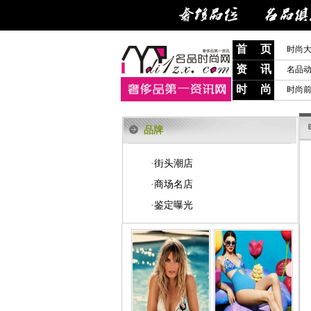
首 页
时尚
资 讯
名品
时 尚
时尚
品牌
街头潮店
·
商场名店
·
鉴定曝光
·