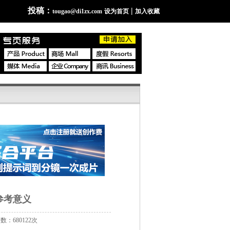
投稿：
|
tougao@di1zx.com
设为首页
加入收藏
参考意义
数：680122次