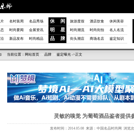
休 闲
大片
名时装周
名品秀场
旅游度假
酒店饮食
休闲美容
明 星
动态
时尚要闻
会展资讯
时尚潮流
时尚街拍
名人名流
品 牌
前沿
新品发布
时尚精品
街头潮店
商场名店
鉴定知识
当前位置：
网站首页
->
品牌
->
鉴定曝光
->正文
灵敏的嗅觉 为葡萄酒品鉴者提供
发布时间：2014.05.08 来源：中国名品时尚网 浏览次