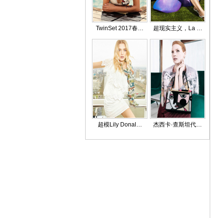
TwinSet 2017春…
超现实主义，La …
超模Lily Donal…
杰西卡·查斯坦代…